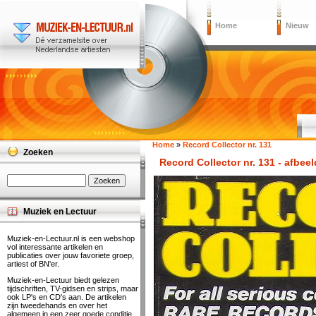
Home
Nieuw
Home
»
Record Collector nr. 131
Zoeken
Record Collector nr. 131 - afbee
Muziek en Lectuur
Muziek-en-Lectuur.nl is een webshop
vol interessante artikelen en
publicaties over jouw favoriete groep,
artiest of BN'er.
Muziek-en-Lectuur biedt gelezen
tijdschriften, TV-gidsen en strips, maar
ook LP's en CD's aan. De artikelen
zijn tweedehands en over het
algemeen in een zeer goede conditie.