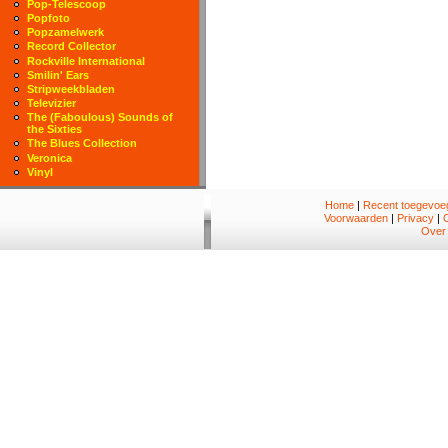
Pop-Telescoop
Popfoto
Popzamelwerk
Record Collector
Rockville International
Smilin' Ears
Stripweekbladen
Televizier
The (Faboulous) Sounds of
the Sixties
The Blues Collection
Veronica
Vinyl
Home
|
Recent toegevoeg
Voorwaarden
|
Privacy
|
Over