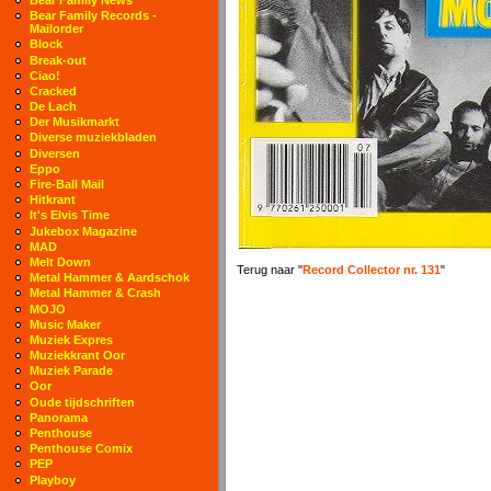
Bear Family Records -
Mailorder
Block
Break-out
Ciao!
Cracked
De Lach
Der Musikmarkt
Diverse muziekbladen
Diversen
Eppo
Fire-Ball Mail
Hitkrant
It's Elvis Time
Jukebox Magazine
MAD
Melt Down
Terug naar "
Record Collector nr. 131
"
Metal Hammer & Aardschok
Metal Hammer & Crash
MOJO
Music Maker
Muziek Expres
Muziekkrant Oor
Muziek Parade
Oor
Oude tijdschriften
Panorama
Penthouse
Penthouse Comix
PEP
Playboy