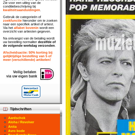
Zie voor een uitleg van de
conditiebeschrijving bij
kwaliteitsaanduidingen
.
Gebruik de categorieën of
zoekfunctie
hieronder om te zoeken
naar een specifiek artikel of artiest.
Via het
alfabet bovenin
wordt een
overzicht van artiesten gegeven.
Na ontvangst van de betaling wordt
uw bestelling normaliter
dezelfde of
de volgende werkdag verzonden
.
Afscheidsactie: 50% korting bij
gelijktijdige bestelling van 5 of
meer (verschillende) artikelen!
Tijdschriften
Aardschok
Aloha / Revolver
Anita
Avro bode
Bear Family News