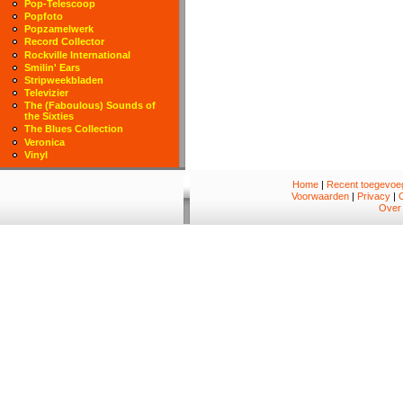
Pop-Telescoop
Popfoto
Popzamelwerk
Record Collector
Rockville International
Smilin' Ears
Stripweekbladen
Televizier
The (Faboulous) Sounds of
the Sixties
The Blues Collection
Veronica
Vinyl
Home
|
Recent toegevoeg
Voorwaarden
|
Privacy
|
Over