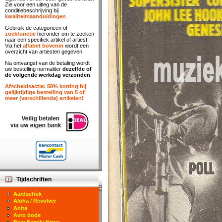
Zie voor een uitleg van de
conditiebeschrijving bij
kwaliteitsaanduidingen
.
Gebruik de categorieën of
zoekfunctie
hieronder om te zoeken
naar een specifiek artikel of artiest.
Via het
alfabet bovenin
wordt een
overzicht van artiesten gegeven.
Na ontvangst van de betaling wordt
uw bestelling normaliter
dezelfde of
de volgende werkdag verzonden
.
Afscheidsactie: 50% korting bij
gelijktijdige bestelling van 5 of
meer (verschillende) artikelen!
Tijdschriften
Aardschok
Aloha / Revolver
Anita
Avro bode
Bear Family News