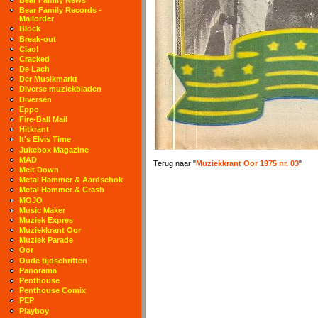
Bear Family Records -
Mailorder
Block
Break-out
Ciao!
Cracked
De Lach
Der Musikmarkt
Diverse muziekbladen
Diversen
Eppo
Fire-Ball Mail
Hitkrant
It's Elvis Time
Jukebox Magazine
MAD
Terug naar "
Muziekkrant Oor 1975 nr. 03
"
Melt Down
Metal Hammer & Aardschok
Metal Hammer & Crash
MOJO
Music Maker
Muziek Expres
Muziekkrant Oor
Muziek Parade
Oor
Oude tijdschriften
Panorama
Penthouse
Penthouse Comix
PEP
Playboy