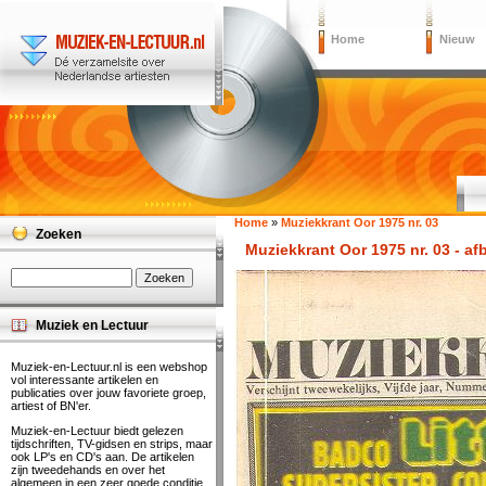
Home
Nieuw
Home
»
Muziekkrant Oor 1975 nr. 03
Zoeken
Muziekkrant Oor 1975 nr. 03 - af
Muziek en Lectuur
Muziek-en-Lectuur.nl is een webshop
vol interessante artikelen en
publicaties over jouw favoriete groep,
artiest of BN'er.
Muziek-en-Lectuur biedt gelezen
tijdschriften, TV-gidsen en strips, maar
ook LP's en CD's aan. De artikelen
zijn tweedehands en over het
algemeen in een zeer goede conditie.