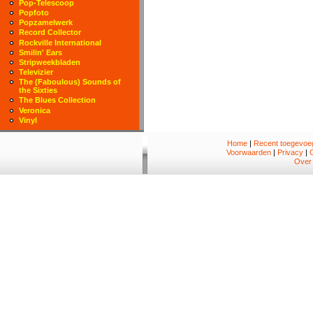
Pop-Telescoop
Popfoto
Popzamelwerk
Record Collector
Rockville International
Smilin' Ears
Stripweekbladen
Televizier
The (Faboulous) Sounds of
the Sixties
The Blues Collection
Veronica
Vinyl
Home
|
Recent toegevoeg
Voorwaarden
|
Privacy
|
Over