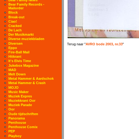
Bear Family Records -
Mailorder
Block
Break-out
Ciao!
Cracked
De Lach
Der Musikmarkt
Diverse muziekbladen
Diversen
Terug naar "
AVRO bode 2003, nr.33
"
Eppo
Fire-Ball Mail
Hitkrant
It's Elvis Time
Jukebox Magazine
MAD
Melt Down
Metal Hammer & Aardschok
Metal Hammer & Crash
MOJO
Music Maker
Muziek Expres
Muziekkrant Oor
Muziek Parade
Oor
Oude tijdschriften
Panorama
Penthouse
Penthouse Comix
PEP
Playboy