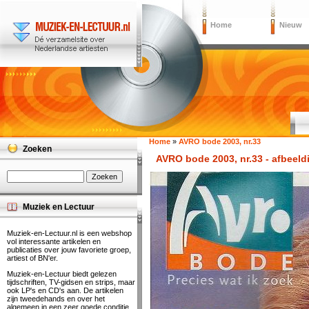
Home
Nieuw
Home
»
AVRO bode 2003, nr.33
Zoeken
AVRO bode 2003, nr.33 - afbeeld
Muziek en Lectuur
Muziek-en-Lectuur.nl is een webshop
vol interessante artikelen en
publicaties over jouw favoriete groep,
artiest of BN'er.
Muziek-en-Lectuur biedt gelezen
tijdschriften, TV-gidsen en strips, maar
ook LP's en CD's aan. De artikelen
zijn tweedehands en over het
algemeen in een zeer goede conditie.