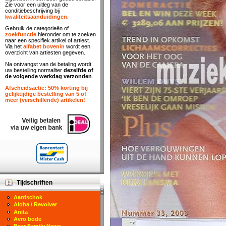
Zie voor een uitleg van de
conditiebeschrijving bij
kwaliteitsaanduidingen
.
Gebruik de categorieën of
zoekfunctie
hieronder om te zoeken
naar een specifiek artikel of artiest.
Via het
alfabet bovenin
wordt een
overzicht van artiesten gegeven.
Na ontvangst van de betaling wordt
uw bestelling normaliter
dezelfde of
de volgende werkdag verzonden
.
Afscheidsactie: 50% korting bij
gelijktijdige bestelling van 5 of
meer (verschillende) artikelen!
Tijdschriften
Aardschok
Aloha / Revolver
Anita
Avro bode
Bear Family News