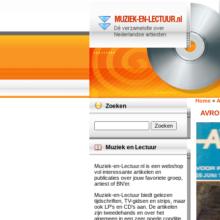
Home
»
A
Zoeken
AVRO 
Muziek en Lectuur
Muziek-en-Lectuur.nl is een webshop
vol interessante artikelen en
publicaties over jouw favoriete groep,
artiest of BN'er.
Muziek-en-Lectuur biedt gelezen
tijdschriften, TV-gidsen en strips, maar
ook LP's en CD's aan. De artikelen
zijn tweedehands en over het
algemeen in een zeer goede conditie.