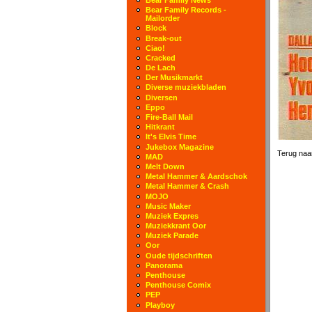
Bear Family Records -
Mailorder
Block
Break-out
Ciao!
Cracked
De Lach
Der Musikmarkt
Diverse muziekbladen
Diversen
Eppo
Fire-Ball Mail
Hitkrant
It's Elvis Time
Jukebox Magazine
Terug naar
MAD
Melt Down
Metal Hammer & Aardschok
Metal Hammer & Crash
MOJO
Music Maker
Muziek Expres
Muziekkrant Oor
Muziek Parade
Oor
Oude tijdschriften
Panorama
Penthouse
Penthouse Comix
PEP
Playboy