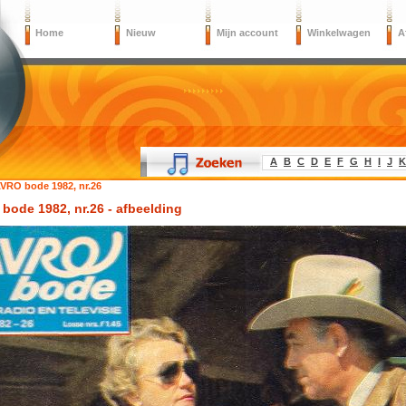
Home
Nieuw
Mijn account
Winkelwagen
A
A
B
C
D
E
F
G
H
I
J
K
VRO bode 1982, nr.26
bode 1982, nr.26 - afbeelding