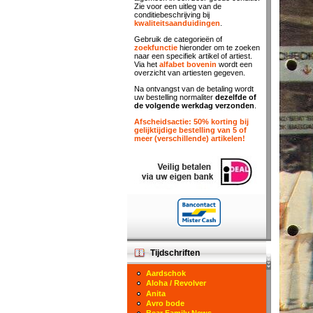
Zie voor een uitleg van de
conditiebeschrijving bij
kwaliteitsaanduidingen
.
Gebruik de categorieën of
zoekfunctie
hieronder om te zoeken
naar een specifiek artikel of artiest.
Via het
alfabet bovenin
wordt een
overzicht van artiesten gegeven.
Na ontvangst van de betaling wordt
uw bestelling normaliter
dezelfde of
de volgende werkdag verzonden
.
Afscheidsactie: 50% korting bij
gelijktijdige bestelling van 5 of
meer (verschillende) artikelen!
Tijdschriften
Aardschok
Aloha / Revolver
Anita
Avro bode
Bear Family News