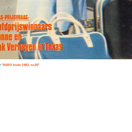
 "
AVRO bode 1982, nr.26
"