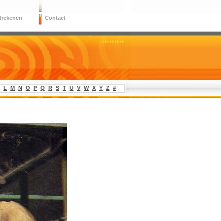
frekenen
Contact
L
M
N
O
P
Q
R
S
T
U
V
W
X
Y
Z
#