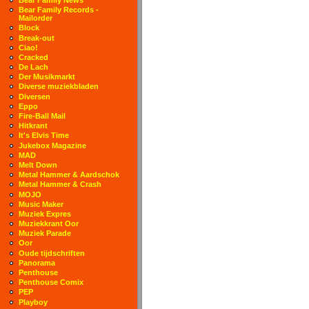
Bear Family Records -
Mailorder
Block
Break-out
Ciao!
Cracked
De Lach
Der Musikmarkt
Diverse muziekbladen
Diversen
Eppo
Fire-Ball Mail
Hitkrant
It's Elvis Time
Jukebox Magazine
MAD
Melt Down
Metal Hammer & Aardschok
Metal Hammer & Crash
MOJO
Music Maker
Muziek Expres
Muziekkrant Oor
Muziek Parade
Oor
Oude tijdschriften
Panorama
Penthouse
Penthouse Comix
PEP
Playboy