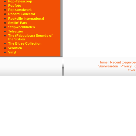
Pop-Telescoop
Popfoto
Popzamelwerk
Record Collector
Rockville International
Smilin' Ears
Stripweekbladen
Televizier
The (Faboulous) Sounds of
the Sixties
The Blues Collection
Veronica
Vinyl
Home
|
Recent toegevoeg
Voorwaarden
|
Privacy
|
Over