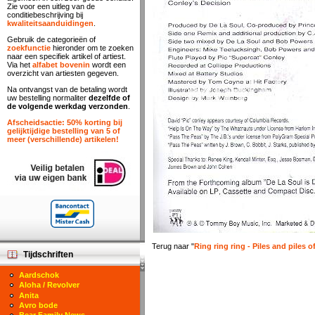
Zie voor een uitleg van de
conditiebeschrijving bij
kwaliteitsaanduidingen
.
Gebruik de categorieën of
zoekfunctie
hieronder om te zoeken
naar een specifiek artikel of artiest.
Via het
alfabet bovenin
wordt een
overzicht van artiesten gegeven.
Na ontvangst van de betaling wordt
uw bestelling normaliter
dezelfde of
de volgende werkdag verzonden
.
Afscheidsactie: 50% korting bij
gelijktijdige bestelling van 5 of
meer (verschillende) artikelen!
Terug naar "
Ring ring ring - Piles and piles 
Tijdschriften
Aardschok
Aloha / Revolver
Anita
Avro bode
Bear Family News