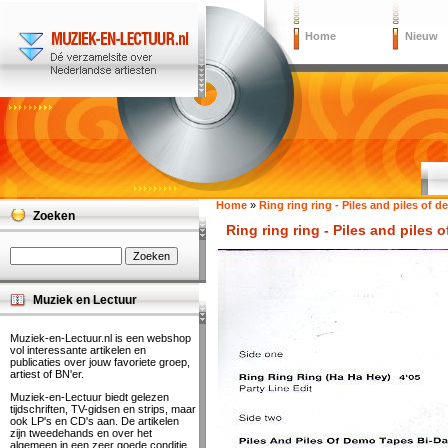
Home
Nieuw
Home
»
Ring ring ring - Piles and piles of 
Zoeken
Ring ring ring - Piles and piles 
Muziek en Lectuur
Muziek-en-Lectuur.nl is een webshop
vol interessante artikelen en
publicaties over jouw favoriete groep,
artiest of BN'er.
Muziek-en-Lectuur biedt gelezen
tijdschriften, TV-gidsen en strips, maar
ook LP's en CD's aan. De artikelen
zijn tweedehands en over het
algemeen in een zeer goede conditie.