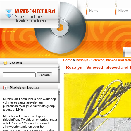
Home
Nieuw
Home
»
Rosalyn - Screwed, blewed and tat
Zoeken
Rosalyn - Screwed, blewed and t
Muziek en Lectuur
Muziek-en-Lectuur.nl is een webshop
vol interessante artikelen en
publicaties over jouw favoriete groep,
artiest of BN'er.
Muziek-en-Lectuur biedt gelezen
tijdschriften, TV-gidsen en strips, maar
ook LP's en CD's aan. De artikelen
zijn tweedehands en over het
algemeen in een zeer goede conditie.