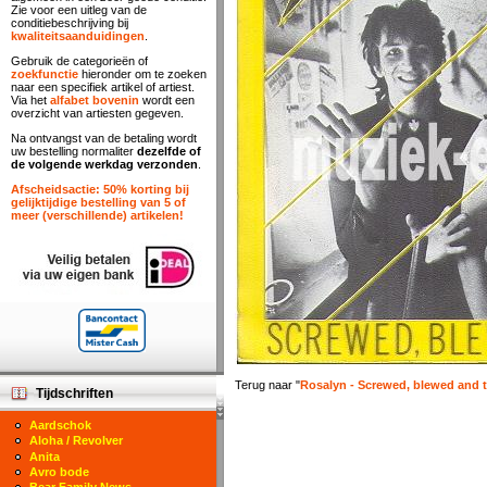
Zie voor een uitleg van de
conditiebeschrijving bij
kwaliteitsaanduidingen
.
Gebruik de categorieën of
zoekfunctie
hieronder om te zoeken
naar een specifiek artikel of artiest.
Via het
alfabet bovenin
wordt een
overzicht van artiesten gegeven.
Na ontvangst van de betaling wordt
uw bestelling normaliter
dezelfde of
de volgende werkdag verzonden
.
Afscheidsactie: 50% korting bij
gelijktijdige bestelling van 5 of
meer (verschillende) artikelen!
Terug naar "
Rosalyn - Screwed, blewed and 
Tijdschriften
Aardschok
Aloha / Revolver
Anita
Avro bode
Bear Family News