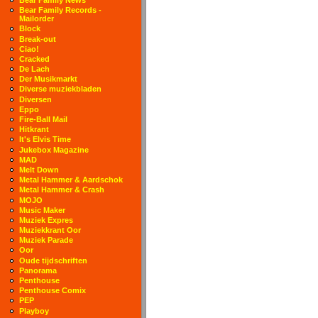
Bear Family Records -
Mailorder
Block
Break-out
Ciao!
Cracked
De Lach
Der Musikmarkt
Diverse muziekbladen
Diversen
Eppo
Fire-Ball Mail
Hitkrant
It's Elvis Time
Jukebox Magazine
MAD
Melt Down
Metal Hammer & Aardschok
Metal Hammer & Crash
MOJO
Music Maker
Muziek Expres
Muziekkrant Oor
Muziek Parade
Oor
Oude tijdschriften
Panorama
Penthouse
Penthouse Comix
PEP
Playboy