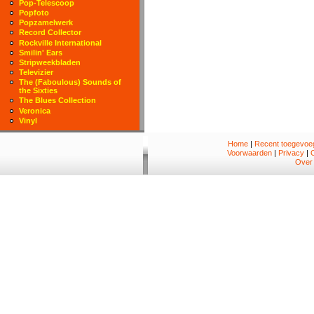
Pop-Telescoop
Popfoto
Popzamelwerk
Record Collector
Rockville International
Smilin' Ears
Stripweekbladen
Televizier
The (Faboulous) Sounds of
the Sixties
The Blues Collection
Veronica
Vinyl
Home
|
Recent toegevoeg
Voorwaarden
|
Privacy
|
Over