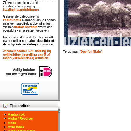
Zie voor een uitleg van de
conditiebeschrijving bij
kwaliteitsaanduidingen
.
Gebruik de categorieën of
zoekfunctie
hieronder om te zoeken
naar een specifiek artikel of artiest.
Via het
alfabet bovenin
wordt een
overzicht van artiesten gegeven.
Na ontvangst van de betaling wordt
uw bestelling normaliter
dezelfde of
de volgende werkdag verzonden
.
Afscheidsactie: 50% korting bij
Terug naar "
Day for Night
"
gelijktijdige bestelling van 5 of
meer (verschillende) artikelen!
Tijdschriften
Aardschok
Aloha / Revolver
Anita
Avro bode
Bear Family News