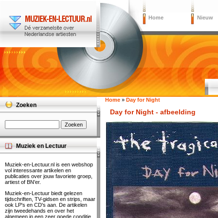
Home
Nieuw
Home
»
Day for Night
Zoeken
Day for Night - afbeelding
Muziek en Lectuur
Muziek-en-Lectuur.nl is een webshop
vol interessante artikelen en
publicaties over jouw favoriete groep,
artiest of BN'er.
Muziek-en-Lectuur biedt gelezen
tijdschriften, TV-gidsen en strips, maar
ook LP's en CD's aan. De artikelen
zijn tweedehands en over het
algemeen in een zeer goede conditie.