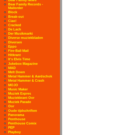
Bear Family Records -
Mailorder
Block
Break-out
Ciao!
Cracked
De Lach
Der Musikmarkt
Diverse muziekbladen
Diversen
Eppo
Fire-Ball Mail
Hitkrant
It's Elvis Time
Jukebox Magazine
MAD
Melt Down
Metal Hammer & Aardschok
Metal Hammer & Crash
MOJO
Music Maker
Muziek Expres
Muziekkrant Oor
Muziek Parade
Oor
Oude tijdschriften
Panorama
Penthouse
Penthouse Comix
PEP
Playboy