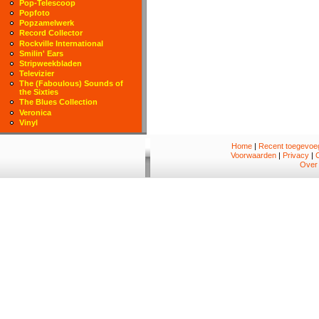
Pop-Telescoop
Popfoto
Popzamelwerk
Record Collector
Rockville International
Smilin' Ears
Stripweekbladen
Televizier
The (Faboulous) Sounds of
the Sixties
The Blues Collection
Veronica
Vinyl
Home
|
Recent toegevoeg
Voorwaarden
|
Privacy
|
Over