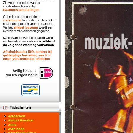
Zie voor een uitleg van de
conditiebeschrijving bij
kwaliteitsaanduidingen
.
Gebruik de categorieën of
zoekfunctie
hieronder om te zoeken
naar een specifiek artikel of artiest.
Via het
alfabet bovenin
wordt een
overzicht van artiesten gegeven.
Na ontvangst van de betaling wordt
uw bestelling normaliter
dezelfde of
de volgende werkdag verzonden
.
Afscheidsactie: 50% korting bij
gelijktijdige bestelling van 5 of
meer (verschillende) artikelen!
Tijdschriften
Aardschok
Aloha / Revolver
Anita
Avro bode
Bear Family News