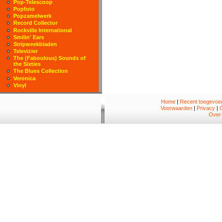
Pop-Telescoop
Popfoto
Popzamelwerk
Record Collector
Rockville International
Smilin' Ears
Stripweekbladen
Televizier
The (Faboulous) Sounds of
the Sixties
The Blues Collection
Veronica
Vinyl
Home
|
Recent toegevoeg
Voorwaarden
|
Privacy
|
Over