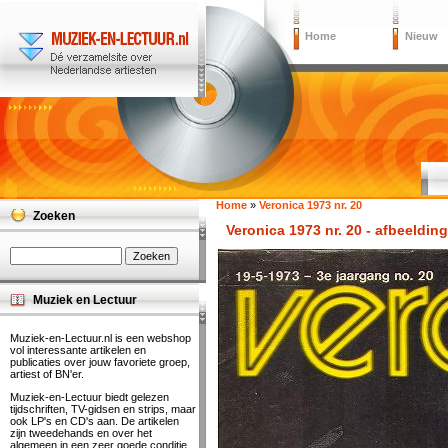
Home
Nieuw
Home
»
Veronica 1973 nr. 20
Zoeken
Veronica 1973 nr. 20 - afbeelding
Muziek en Lectuur
Muziek-en-Lectuur.nl is een webshop
vol interessante artikelen en
publicaties over jouw favoriete groep,
artiest of BN'er.
Muziek-en-Lectuur biedt gelezen
tijdschriften, TV-gidsen en strips, maar
ook LP's en CD's aan. De artikelen
zijn tweedehands en over het
algemeen in een zeer goede conditie.