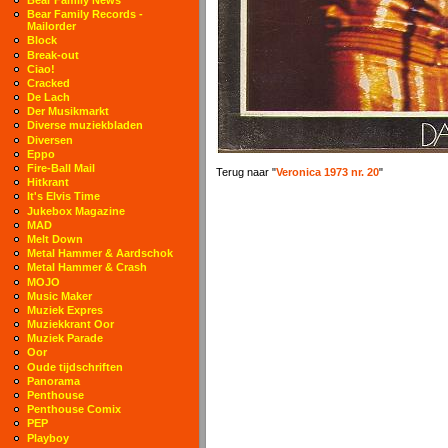
Bear Family Records -
Mailorder
Block
Break-out
Ciao!
Cracked
De Lach
Der Musikmarkt
Diverse muziekbladen
Diversen
Eppo
Fire-Ball Mail
Terug naar "
Veronica 1973 nr. 20
"
Hitkrant
It's Elvis Time
Jukebox Magazine
MAD
Melt Down
Metal Hammer & Aardschok
Metal Hammer & Crash
MOJO
Music Maker
Muziek Expres
Muziekkrant Oor
Muziek Parade
Oor
Oude tijdschriften
Panorama
Penthouse
Penthouse Comix
PEP
Playboy