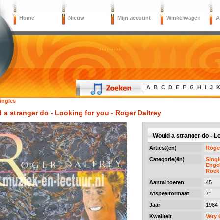
Home
Nieuw
Mijn account
Winkelwagen
A
A
B
C
D
E
F
G
H
I
J
K
ingles
 a stranger do - Looking for you - Roger Daltrey
Would a stranger do - L
Artiest(en)
Roger
Categorie(ën)
Singl
Engel
Rock 
Aantal toeren
45
Afspeelformaat
7"
Jaar
1984
Kwaliteit
Very