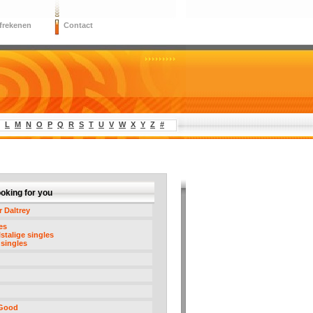
frekenen
Contact
L
M
N
O
P
Q
R
S
T
U
V
W
X
Y
Z
#
ooking for you
 Daltrey
es
stalige singles
singles
 Good