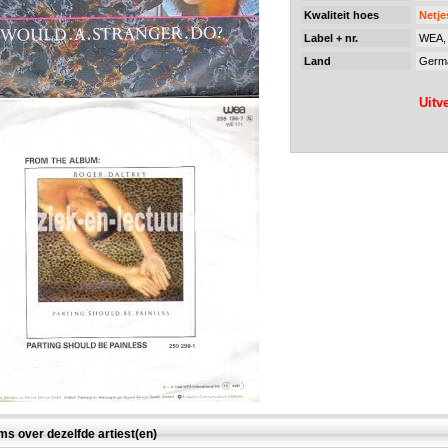
Kwaliteit hoes
Netje
Label + nr.
WEA, 
Land
Germ
Uitv
ms over dezelfde artiest(en)