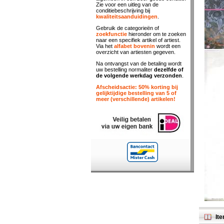
Zie voor een uitleg van de
conditiebeschrijving bij
kwaliteitsaanduidingen
.
Gebruik de categorieën of
zoekfunctie
hieronder om te zoeken
naar een specifiek artikel of artiest.
Via het
alfabet bovenin
wordt een
overzicht van artiesten gegeven.
Na ontvangst van de betaling wordt
uw bestelling normaliter
dezelfde of
de volgende werkdag verzonden
.
Afscheidsactie: 50% korting bij
gelijktijdige bestelling van 5 of
meer (verschillende) artikelen!
Ite