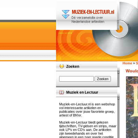
Home
»
S
Zoeken
Would
Muziek en Lectuur
Muziek-en-Lectuur.nl is een webshop
vol interessante artikelen en
publicaties over jouw favoriete groep,
artiest of BN'er.
Muziek-en-Lectuur biedt gelezen
tijdschriften, TV-gidsen en strips, maar
ook LP's en CD's aan. De artikelen
zijn tweedehands en over het
algemeen in een zeer goede conditie.