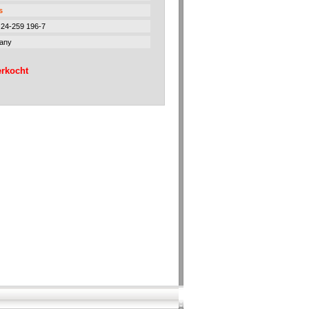
s
24-259 196-7
any
erkocht