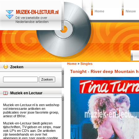
Home
Nieuw
Home
»
Singles
Zoeken
Tonight - River deep Mountain h
Muziek en Lectuur
Muziek-en-Lectuur.nl is een webshop
vol interessante artikelen en
publicaties over jouw favoriete groep,
artiest of BN'er.
Muziek-en-Lectuur biedt gelezen
tijdschriften, TV-gidsen en strips, maar
ook LP's en CD's aan. De artikelen
zijn tweedehands en over het
algemeen in een zeer goede conditie.