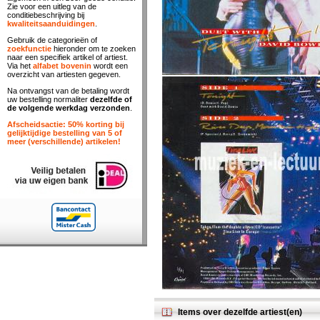
Zie voor een uitleg van de
conditiebeschrijving bij
kwaliteitsaanduidingen
.
Gebruik de categorieën of
zoekfunctie
hieronder om te zoeken
naar een specifiek artikel of artiest.
Via het
alfabet bovenin
wordt een
overzicht van artiesten gegeven.
Na ontvangst van de betaling wordt
uw bestelling normaliter
dezelfde of
de volgende werkdag verzonden
.
Afscheidsactie: 50% korting bij
gelijktijdige bestelling van 5 of
meer (verschillende) artikelen!
Items over dezelfde artiest(en)