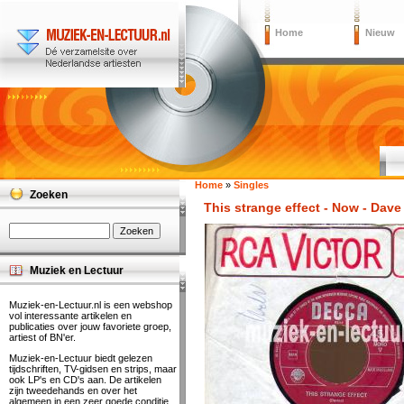
Home
Nieuw
Home
»
Singles
Zoeken
This strange effect - Now - Dave
Muziek en Lectuur
Muziek-en-Lectuur.nl is een webshop
vol interessante artikelen en
publicaties over jouw favoriete groep,
artiest of BN'er.
Muziek-en-Lectuur biedt gelezen
tijdschriften, TV-gidsen en strips, maar
ook LP's en CD's aan. De artikelen
zijn tweedehands en over het
algemeen in een zeer goede conditie.