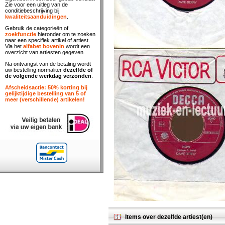
Zie voor een uitleg van de
conditiebeschrijving bij
kwaliteitsaanduidingen
.
Gebruik de categorieën of
zoekfunctie
hieronder om te zoeken
naar een specifiek artikel of artiest.
Via het
alfabet bovenin
wordt een
overzicht van artiesten gegeven.
Na ontvangst van de betaling wordt
uw bestelling normaliter
dezelfde of
de volgende werkdag verzonden
.
Afscheidsactie: 50% korting bij
gelijktijdige bestelling van 5 of
meer (verschillende) artikelen!
Items over dezelfde artiest(en)