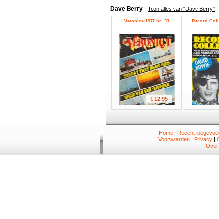
Dave Berry
-
Toon alles van "Dave Berry"
Veronica 1977 nr. 33
Record Colle
€ 12.95
Home
|
Recent toegevoeg
Voorwaarden
|
Privacy
|
Over