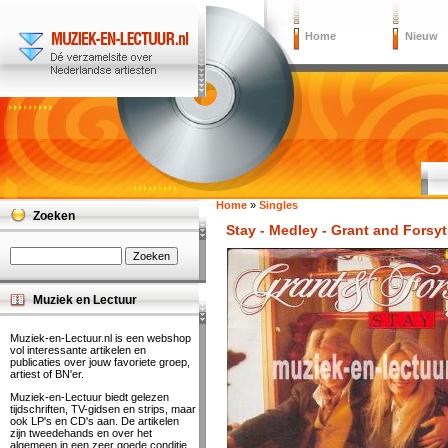
Home
Nieuw
Home
»
Singles
Zoeken
Stay - Medley - Grant and Forsy
Muziek en Lectuur
Muziek-en-Lectuur.nl is een webshop
vol interessante artikelen en
publicaties over jouw favoriete groep,
artiest of BN'er.
Muziek-en-Lectuur biedt gelezen
tijdschriften, TV-gidsen en strips, maar
ook LP's en CD's aan. De artikelen
zijn tweedehands en over het
algemeen in een zeer goede conditie.