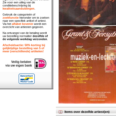
Zie voor een uitleg van de
conditiebeschrijving bij
kwaliteitsaanduidingen
.
Gebruik de categorieën of
zoekfunctie
hieronder om te zoeken
naar een specifiek artikel of artiest.
Via het
alfabet bovenin
wordt een
overzicht van artiesten gegeven.
Na ontvangst van de betaling wordt
uw bestelling normaliter
dezelfde of
de volgende werkdag verzonden
.
Afscheidsactie: 50% korting bij
gelijktijdige bestelling van 5 of
meer (verschillende) artikelen!
Items over dezelfde artiest(en)