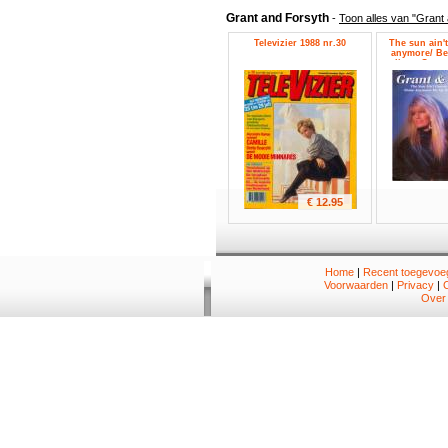
Grant and Forsyth
-
Toon alles van "Grant
Televizier 1988 nr.30
The sun ain'
anymore/ Be
ditty - Gran
€ 12.95
Home
|
Recent toegevoeg
Voorwaarden
|
Privacy
|
Over