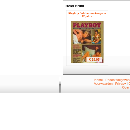
Heidi Bruhl
Playboy Jubilaums-Ausgabe
12 jahre
€ 18.95
Home
|
Recent toegevoeg
Voorwaarden
|
Privacy
|
Over