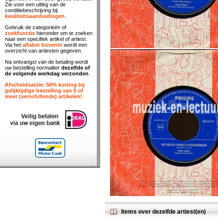
Zie voor een uitleg van de
conditiebeschrijving bij
kwaliteitsaanduidingen
.
Gebruik de categorieën of
zoekfunctie
hieronder om te zoeken
naar een specifiek artikel of artiest.
Via het
alfabet bovenin
wordt een
overzicht van artiesten gegeven.
Na ontvangst van de betaling wordt
uw bestelling normaliter
dezelfde of
de volgende werkdag verzonden
.
Afscheidsactie: 50% korting bij
gelijktijdige bestelling van 5 of
meer (verschillende) artikelen!
Items over dezelfde artiest(en)