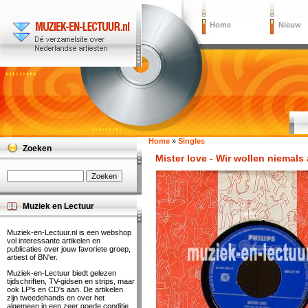
Home
Nieuw
Home
»
Singles
Zoeken
Mister love - Wir wollen niemals
Muziek en Lectuur
Muziek-en-Lectuur.nl is een webshop
vol interessante artikelen en
publicaties over jouw favoriete groep,
artiest of BN'er.
Muziek-en-Lectuur biedt gelezen
tijdschriften, TV-gidsen en strips, maar
ook LP's en CD's aan. De artikelen
zijn tweedehands en over het
algemeen in een zeer goede conditie.