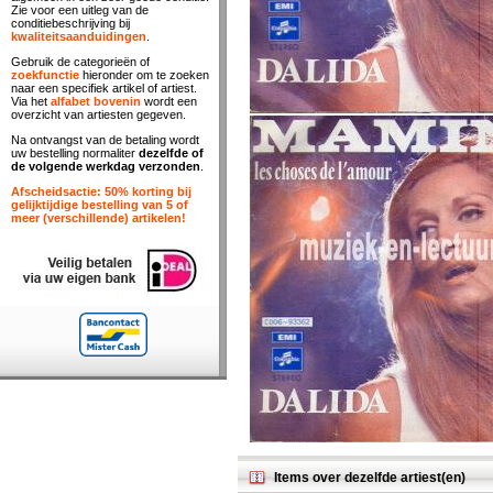
Zie voor een uitleg van de
conditiebeschrijving bij
kwaliteitsaanduidingen
.
Gebruik de categorieën of
zoekfunctie
hieronder om te zoeken
naar een specifiek artikel of artiest.
Via het
alfabet bovenin
wordt een
overzicht van artiesten gegeven.
Na ontvangst van de betaling wordt
uw bestelling normaliter
dezelfde of
de volgende werkdag verzonden
.
Afscheidsactie: 50% korting bij
gelijktijdige bestelling van 5 of
meer (verschillende) artikelen!
Items over dezelfde artiest(en)