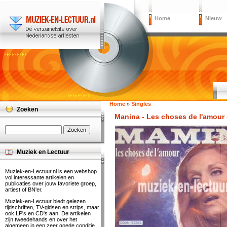
Home
Nieuw
Home
»
Singles
Zoeken
Manina - Les choses de l'amour 
Muziek en Lectuur
Muziek-en-Lectuur.nl is een webshop
vol interessante artikelen en
publicaties over jouw favoriete groep,
artiest of BN'er.
Muziek-en-Lectuur biedt gelezen
tijdschriften, TV-gidsen en strips, maar
ook LP's en CD's aan. De artikelen
zijn tweedehands en over het
algemeen in een zeer goede conditie.