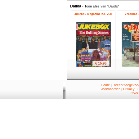
Dalida
-
Toon alles van "Dalida"
Jukebox Magazine no. 268
Veronica 1
€ 15.95
Home
|
Recent toegevoeg
Voorwaarden
|
Privacy
|
Over