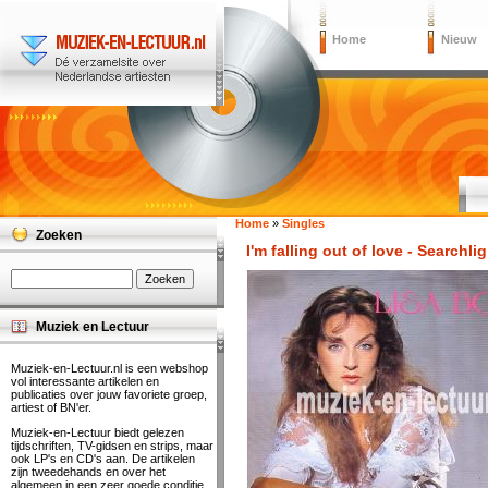
Home
Nieuw
Home
»
Singles
Zoeken
I'm falling out of love - Searchli
Muziek en Lectuur
Muziek-en-Lectuur.nl is een webshop
vol interessante artikelen en
publicaties over jouw favoriete groep,
artiest of BN'er.
Muziek-en-Lectuur biedt gelezen
tijdschriften, TV-gidsen en strips, maar
ook LP's en CD's aan. De artikelen
zijn tweedehands en over het
algemeen in een zeer goede conditie.