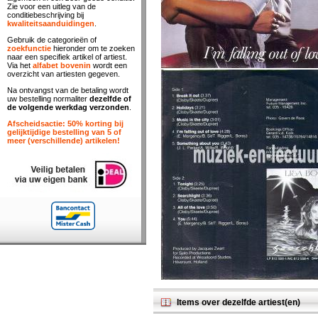
Zie voor een uitleg van de
conditiebeschrijving bij
kwaliteitsaanduidingen
.
Gebruik de categorieën of
zoekfunctie
hieronder om te zoeken
naar een specifiek artikel of artiest.
Via het
alfabet bovenin
wordt een
overzicht van artiesten gegeven.
Na ontvangst van de betaling wordt
uw bestelling normaliter
dezelfde of
de volgende werkdag verzonden
.
Afscheidsactie: 50% korting bij
gelijktijdige bestelling van 5 of
meer (verschillende) artikelen!
Items over dezelfde artiest(en)