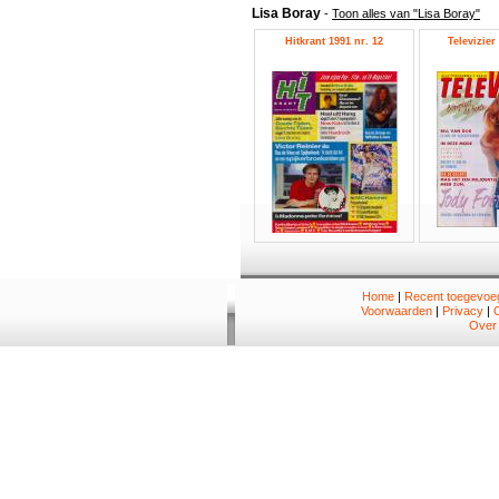
Lisa Boray
-
Toon alles van "Lisa Boray"
Hitkrant 1991 nr. 12
Televizier
Home
|
Recent toegevoeg
Voorwaarden
|
Privacy
|
Over