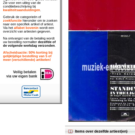
Zie voor een uitleg van de
conditiebeschrijving bij
kwaliteitsaanduidingen
.
Gebruik de categorieën of
zoekfunctie
hieronder om te zoeken
naar een specifiek artikel of artiest.
Via het
alfabet bovenin
wordt een
overzicht van artiesten gegeven.
Na ontvangst van de betaling wordt
uw bestelling normaliter
dezelfde of
de volgende werkdag verzonden
.
Afscheidsactie: 50% korting bij
gelijktijdige bestelling van 5 of
meer (verschillende) artikelen!
Items over dezelfde artiest(en)