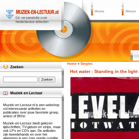
Home
Nieuw
Home
»
Singles
Zoeken
Hot water - Standing in the light
Muziek en Lectuur
Muziek-en-Lectuur.nl is een webshop
vol interessante artikelen en
publicaties over jouw favoriete groep,
artiest of BN'er.
Muziek-en-Lectuur biedt gelezen
tijdschriften, TV-gidsen en strips, maar
ook LP's en CD's aan. De artikelen
zijn tweedehands en over het
algemeen in een zeer goede conditie.