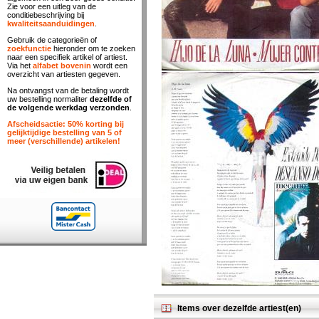
Zie voor een uitleg van de
conditiebeschrijving bij
kwaliteitsaanduidingen
.
Gebruik de categorieën of
zoekfunctie
hieronder om te zoeken
naar een specifiek artikel of artiest.
Via het
alfabet bovenin
wordt een
overzicht van artiesten gegeven.
Na ontvangst van de betaling wordt
uw bestelling normaliter
dezelfde of
de volgende werkdag verzonden
.
Afscheidsactie: 50% korting bij
gelijktijdige bestelling van 5 of
meer (verschillende) artikelen!
Items over dezelfde artiest(en)