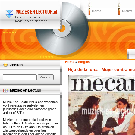
Home
Nieuw
Home
»
Singles
Zoeken
Hijo de la luna - Mujer contra m
Muziek en Lectuur
Muziek-en-Lectuur.nl is een webshop
vol interessante artikelen en
publicaties over jouw favoriete groep,
artiest of BN'er.
Muziek-en-Lectuur biedt gelezen
tijdschriften, TV-gidsen en strips, maar
ook LP's en CD's aan. De artikelen
zijn tweedehands en over het
algemeen in een zeer goede conditie.