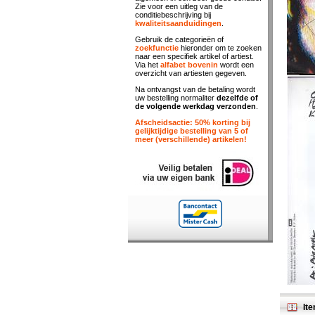
Zie voor een uitleg van de
conditiebeschrijving bij
kwaliteitsaanduidingen
.
Gebruik de categorieën of
zoekfunctie
hieronder om te zoeken
naar een specifiek artikel of artiest.
Via het
alfabet bovenin
wordt een
overzicht van artiesten gegeven.
Na ontvangst van de betaling wordt
uw bestelling normaliter
dezelfde of
de volgende werkdag verzonden
.
Afscheidsactie: 50% korting bij
gelijktijdige bestelling van 5 of
meer (verschillende) artikelen!
Ite