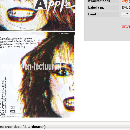
Kwaliteit hoes
Very
Label + nr.
EMI, 
Land
EEC
Uitv
ms over dezelfde artiest(en)