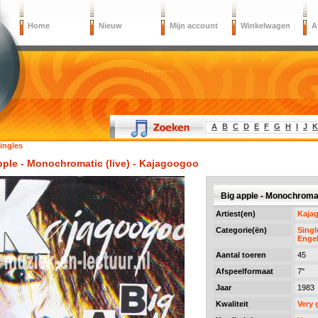
Home
Nieuw
Mijn account
Winkelwagen
A
A
B
C
D
E
F
G
H
I
J
K
ingles
pple - Monochromatic (live) - Kajagoogoo
Big apple - Monochromat
Artiest(en)
Kaja
Categorie(ën)
Singl
Engel
Aantal toeren
45
Afspeelformaat
7"
Jaar
1983
Kwaliteit
Very