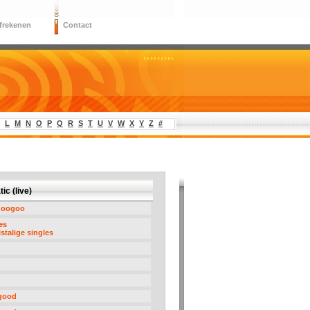
frekenen
Contact
L
M
N
O
P
Q
R
S
T
U
V
W
X
Y
Z
#
ic (live)
googoo
es
stalige singles
 good