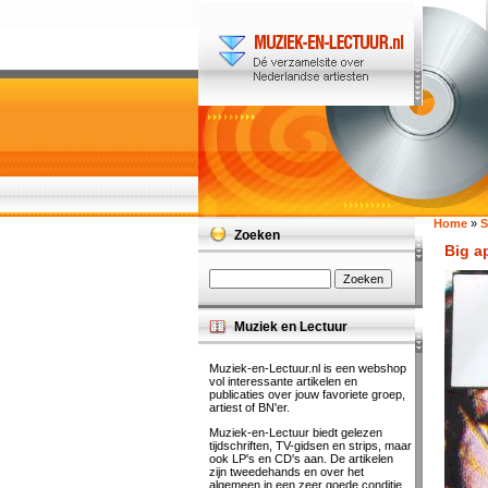
Home
»
S
Zoeken
Big a
Muziek en Lectuur
Muziek-en-Lectuur.nl is een webshop
vol interessante artikelen en
publicaties over jouw favoriete groep,
artiest of BN'er.
Muziek-en-Lectuur biedt gelezen
tijdschriften, TV-gidsen en strips, maar
ook LP's en CD's aan. De artikelen
zijn tweedehands en over het
algemeen in een zeer goede conditie.