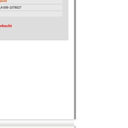
 good
1A 006-1078027
erkocht