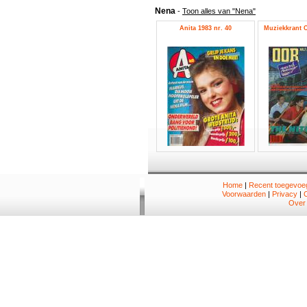
Nena
-
Toon alles van "Nena"
Anita 1983 nr. 40
Muziekkrant O
Home
|
Recent toegevoeg
Voorwaarden
|
Privacy
|
Over