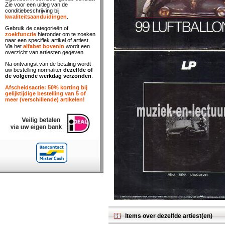
Zie voor een uitleg van de
conditiebeschrijving bij
kwaliteitsaanduidingen
.
Gebruik de categorieën of
zoekfunctie
hieronder om te zoeken
naar een specifiek artikel of artiest.
Via het
alfabet bovenin
wordt een
overzicht van artiesten gegeven.
Na ontvangst van de betaling wordt
uw bestelling normaliter
dezelfde of
de volgende werkdag verzonden
.
Afscheidsactie: 50% korting bij
gelijktijdige bestelling van 5 of
meer (verschillende) artikelen!
Items over dezelfde artiest(en)