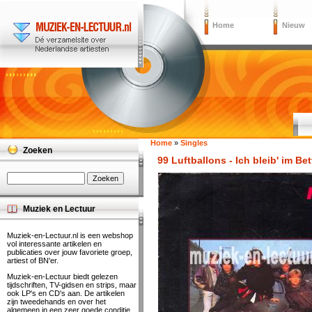
Home
Nieuw
Home
»
Singles
Zoeken
99 Luftballons - Ich bleib' im Bet
Muziek en Lectuur
Muziek-en-Lectuur.nl is een webshop
vol interessante artikelen en
publicaties over jouw favoriete groep,
artiest of BN'er.
Muziek-en-Lectuur biedt gelezen
tijdschriften, TV-gidsen en strips, maar
ook LP's en CD's aan. De artikelen
zijn tweedehands en over het
algemeen in een zeer goede conditie.