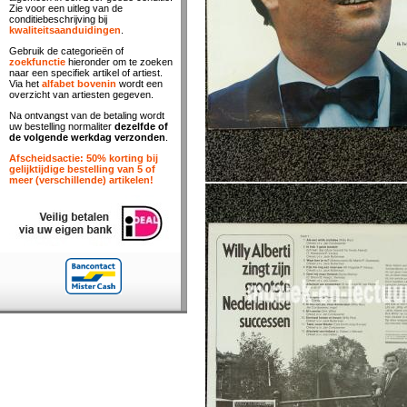
Zie voor een uitleg van de
conditiebeschrijving bij
kwaliteitsaanduidingen
.
Gebruik de categorieën of
zoekfunctie
hieronder om te zoeken
naar een specifiek artikel of artiest.
Via het
alfabet bovenin
wordt een
overzicht van artiesten gegeven.
Na ontvangst van de betaling wordt
uw bestelling normaliter
dezelfde of
de volgende werkdag verzonden
.
Afscheidsactie: 50% korting bij
gelijktijdige bestelling van 5 of
meer (verschillende) artikelen!