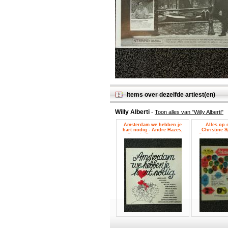
Items over dezelfde artiest(en)
Willy Alberti
-
Toon alles van "Willy Alberti"
Amsterdam we hebben je
Alles op e
hart nodig - Andre Hazes,
Christine S
Beppie Bouwmeester,
Conny Stuart
Johnny Kraaykamp, Ramses
Joop Doderer,
Shaffy, Rika Jansen, Willeke
Alberti, Willy Alberti, Wim
Sonneveld