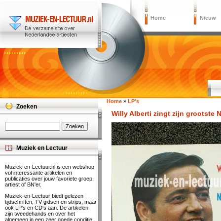
Home
Nieuw
Home
»
LP's
Zoeken
Willy Alberti zingt zijn grootste
Muziek en Lectuur
Muziek-en-Lectuur.nl is een webshop
vol interessante artikelen en
publicaties over jouw favoriete groep,
artiest of BN'er.
Muziek-en-Lectuur biedt gelezen
tijdschriften, TV-gidsen en strips, maar
ook LP's en CD's aan. De artikelen
zijn tweedehands en over het
algemeen in een zeer goede conditie.