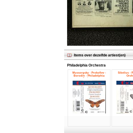
Items over dezelfde artiest(en)
Philadelphia Orchestra
Mussorgsky - Prokofiev -
Sibelius - 
Borodin - Philadelphia
Orch
Orchestra