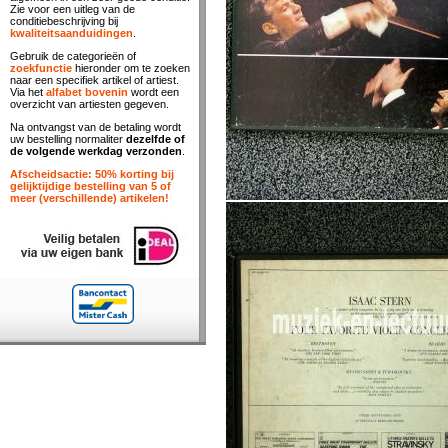
Zie voor een uitleg van de
conditiebeschrijving bij
kwaliteitsaanduidingen
.
Gebruik de categorieën of
zoekfunctie
hieronder om te zoeken
naar een specifiek artikel of artiest.
Via het
alfabet bovenin
wordt een
overzicht van artiesten gegeven.
Na ontvangst van de betaling wordt
uw bestelling normaliter
dezelfde of
de volgende werkdag verzonden
.
Afscheidsactie: 50% korting bij
gelijktijdige bestelling van 5 of
meer (verschillende) artikelen!