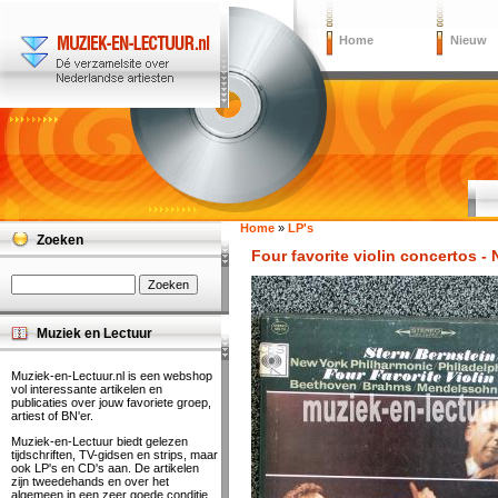
Home
Nieuw
Home
»
LP's
Zoeken
Four favorite violin concertos -
Muziek en Lectuur
Muziek-en-Lectuur.nl is een webshop
vol interessante artikelen en
publicaties over jouw favoriete groep,
artiest of BN'er.
Muziek-en-Lectuur biedt gelezen
tijdschriften, TV-gidsen en strips, maar
ook LP's en CD's aan. De artikelen
zijn tweedehands en over het
algemeen in een zeer goede conditie.