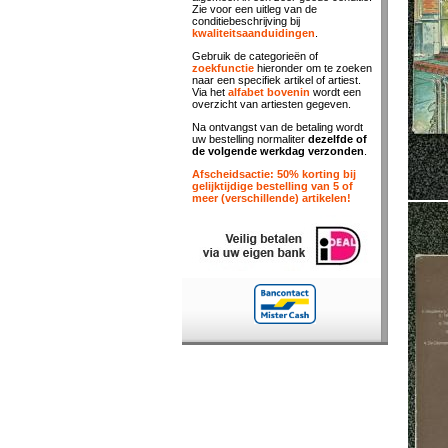
Zie voor een uitleg van de
conditiebeschrijving bij
kwaliteitsaanduidingen
.
Gebruik de categorieën of
zoekfunctie
hieronder om te zoeken
naar een specifiek artikel of artiest.
Via het
alfabet bovenin
wordt een
overzicht van artiesten gegeven.
Na ontvangst van de betaling wordt
uw bestelling normaliter
dezelfde of
de volgende werkdag verzonden
.
Afscheidsactie: 50% korting bij
gelijktijdige bestelling van 5 of
meer (verschillende) artikelen!