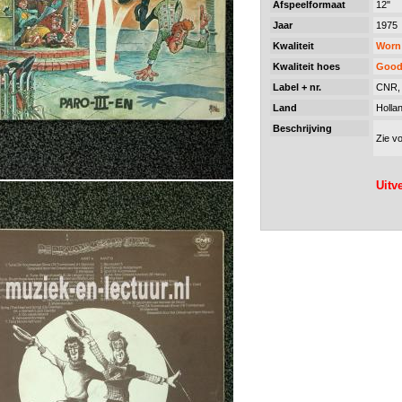
Afspeelformaat
12"
Jaar
1975
Kwaliteit
Worn
Kwaliteit hoes
Goo
Label + nr.
CNR, 
Land
Holla
Beschrijving
Zie vo
Uitv