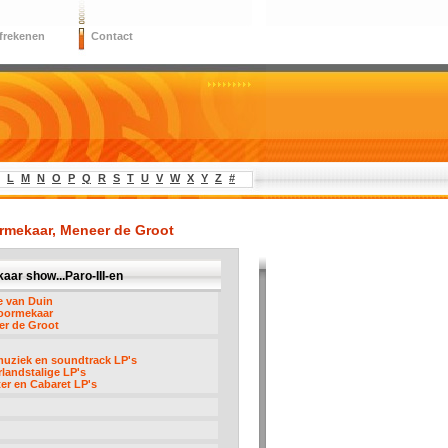
frekenen
Contact
L
M
N
O
P
Q
R
S
T
U
V
W
X
Y
Z
#
ormekaar, Meneer de Groot
aar show...Paro-III-en
e van Duin
Voormekaar
er de Groot
uziek en soundtrack LP's
landstalige LP's
er en Cabaret LP's