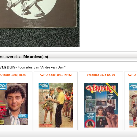
ms over dezelfde artiest(en)
van Duin
-
Toon alles van "Andre van Duin"
O bode 1990, nr.06
AVRO bode 1981, nr.52
Veronica 1975 nr. 00
AVRO b