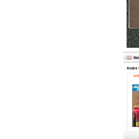
Ite
Andre 
AVR