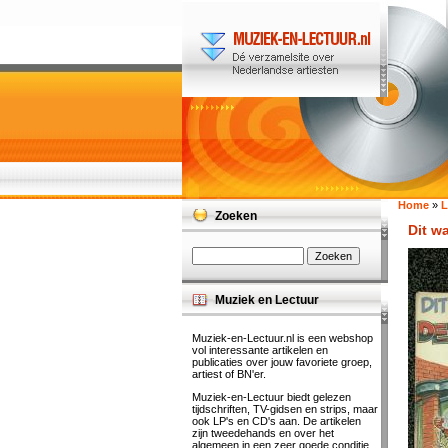
Home
»
L
Zoeken
Dit w
Muziek en Lectuur
Muziek-en-Lectuur.nl is een webshop
vol interessante artikelen en
publicaties over jouw favoriete groep,
artiest of BN'er.
Muziek-en-Lectuur biedt gelezen
tijdschriften, TV-gidsen en strips, maar
ook LP's en CD's aan. De artikelen
zijn tweedehands en over het
algemeen in een zeer goede conditie.