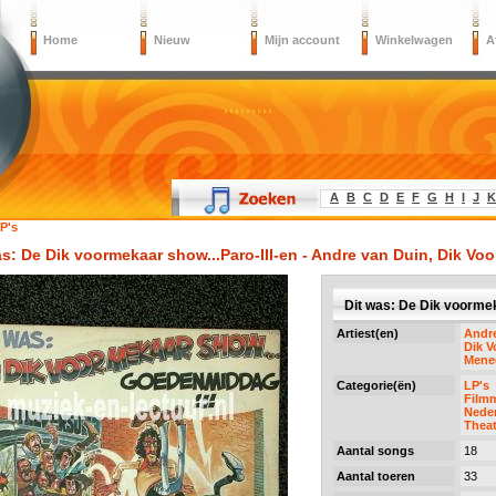
Home
Nieuw
Mijn account
Winkelwagen
A
A
B
C
D
E
F
G
H
I
J
K
P's
as: De Dik voormekaar show...Paro-III-en - Andre van Duin, Dik Vo
Dit was: De Dik voormek
Artiest(en)
Andr
Dik 
Mene
Categorie(ën)
LP's
Filmm
Neder
Theat
Aantal songs
18
Aantal toeren
33