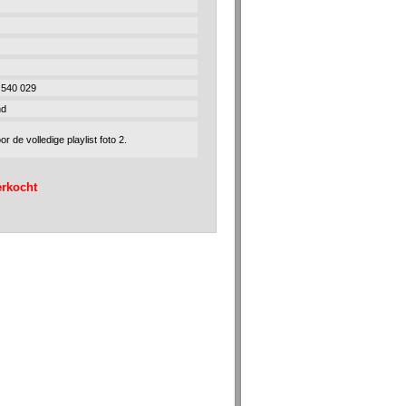
d
540 029
nd
or de volledige playlist foto 2.
erkocht